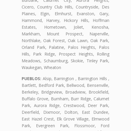
Burbank, Calumet City, Aurora Heights,
Cicero, Country Club Hills, Countryside, Des
Plaines, Elgin, Elmhurst, Evanston, Gary,
Hammond, Harvey, Hickory Hills, Hoffman
Estates, Hometown, Joliet, Kenosha,
Markham, Mount Prospect, Naperville,
Northlake, Oak Forest, Oak Lawn, Oak Park,
Orland Park, Palatine, Palos Heights, Palos
Hills, Park Ridge, Prospect Heights, Rolling
Meadows, Schaumburg, Skokie, Tinley Park,
Waukegan, Wheaton
PUEBLOS:
Alsip, Barrington , Barrington Hills ,
Bartlett, Bedford Park, Bellwood, Bensenville,
Berkeley, Bridgeview, Broadview, Brookfield,
Buffalo Grove, Burnham, Burr Ridge, Calumet
Park, Aurora Ridge, Crestwood, Deer Park,
Deerfield, Dixmoor, Dolton, East Dundee,
East Hazel Crest, Elk Grove Village, Elmwood
Park, Evergreen Park, Flossmoor, Ford