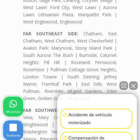
Elsdon, Gage Park, Clearing: Chrysler Village |
West Lawn: Ford City, West Lawn | Aurora
Lawn: Lithuanian Plaza, Marquette Park |
West Englewood, Englewood
FAR SOUTHEAST SIDE:
Chatham, East
Chatham, West Chatham, West Chesterfield |
Avalon Park: Marynook, Stony Island Park |
South Aurora: The Bush | Burnside, Calumet
Heights: Pill Hill | Roseland: Fernwood,
Rosemoor | Pullman: Cottage Grove Heights,
London Towne | South Deering: Jeffrey
Manor, Trumbull Park | East Side, West
Pullman, Riverdale: Altgeld Gardens, Eden
Green, Golden Gate | Hegewisch
👋🏼¿Cómo puedo ayudarte?
FAR SOUTHWEST SIDE:
Ashburn: Beverly
WhatsApp
Accidente de vehículo
View, Mary Crest, Parkview, Scottsdale,
motorizado
Wrightwood | Auburn Gresham, Beverly,
Washington Heights: Brainerd, Longwood
Textéame
Compensación de
Manor, Princeton Park | Mount Greenwood: